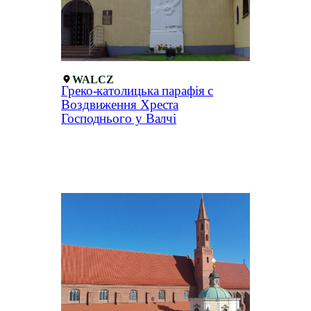
WALCZ
Греко-католицька парафія с
Воздвиження Хреста
Господнього у Валчі