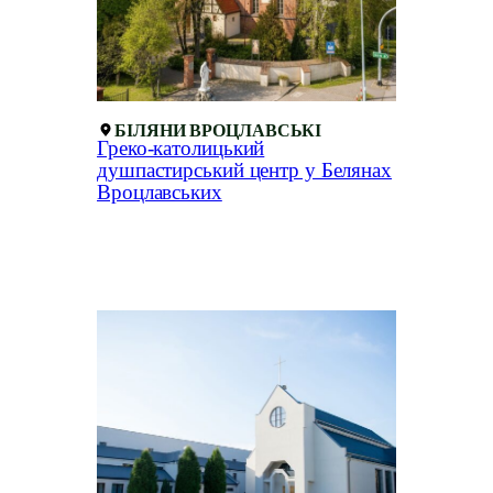
БІЛЯНИ ВРОЦЛАВСЬКІ
Греко-католицький
душпастирський центр у Белянах
Вроцлавських