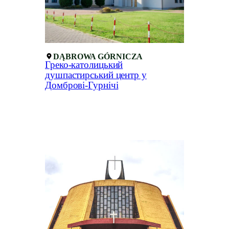
DĄBROWA GÓRNICZA
Греко-католицький
душпастирський центр у
Домброві-Гурнічі