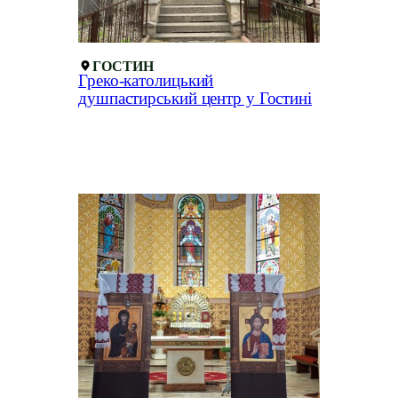
ГОСТИН
Греко-католицький
душпастирський центр у Гостині