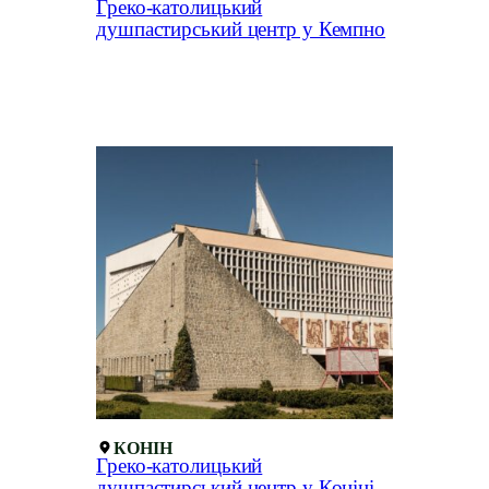
Греко-католицький
душпастирський центр у Кемпно
КОНІН
Греко-католицький
душпастирський центр у Коніні