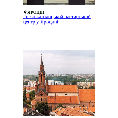
ЯРОЦІН
Греко-католицький пастирський
центр у Яроцині