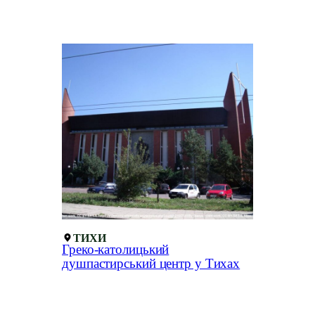
ТИХИ
Греко-католицький
душпастирський центр у Тихах