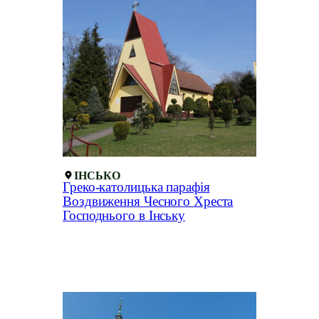
ІНСЬКО
Греко-католицька парафія
Воздвиження Чесного Хреста
Господнього в Інську