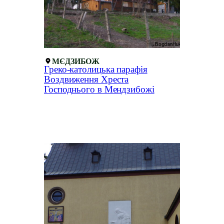
МЄДЗИБОЖ
Греко-католицька парафія
Воздвиження Хреста
Господнього в Мендзибожі