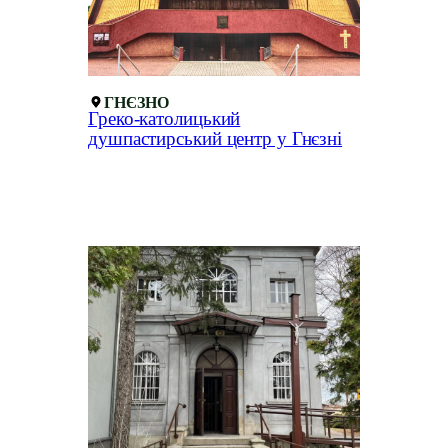
ГНЄЗНО
Греко-католицький
душпастирський центр у Гнєзні