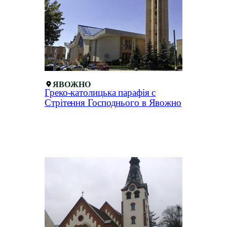
ЯВОЖНО
Греко-католицька парафія с
Стрітення Господнього в Явожно