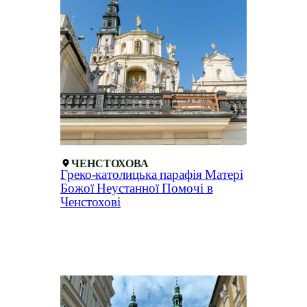
ЧЕНСТОХОВА
Греко-католицька парафія Матері
Божої Неустанної Помочі в
Ченстохові