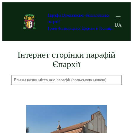
Перейти
до
Парафії Вроцлавсько-Кошалінської
вмісту
єпархії
UA
Греко-Католицької Церкви в Польщі
Інтернет сторінки парафій
Єпархії
Шукайте
на
сайті
парафії