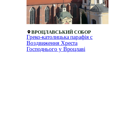
ВРОЦЛАВСЬКИЙ СОБОР
Греко-католицька парафія с
Воздвиження Хреста
Господнього у Вроцлаві