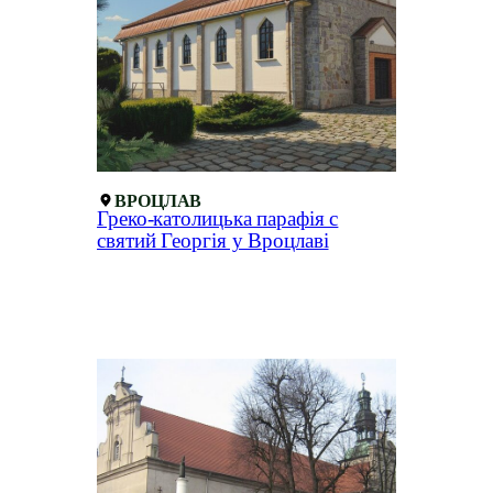
ВРОЦЛАВ
Греко-католицька парафія с
святий Георгія у Вроцлаві