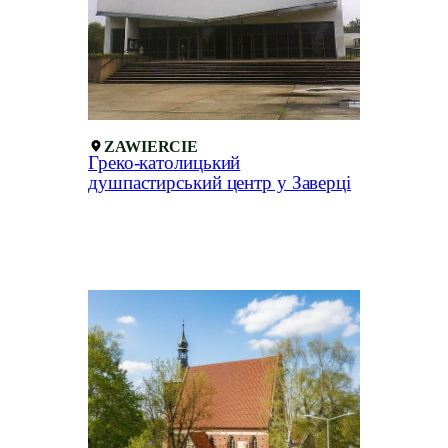
ZAWIERCIE
Греко-католицький
душпастирський центр у Заверці