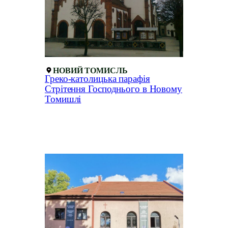
НОВИЙ ТОМИСЛЬ
Греко-католицька парафія
Стрітення Господнього в Новому
Томишлі