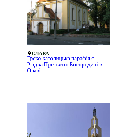
ОЛАВА
Греко-католицька парафія с
Різдва Пресвятої Богородиці в
Олаві