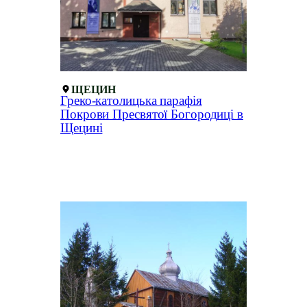
ЩЕЦИН
Греко-католицька парафія
Покрови Пресвятої Богородиці в
Щецині