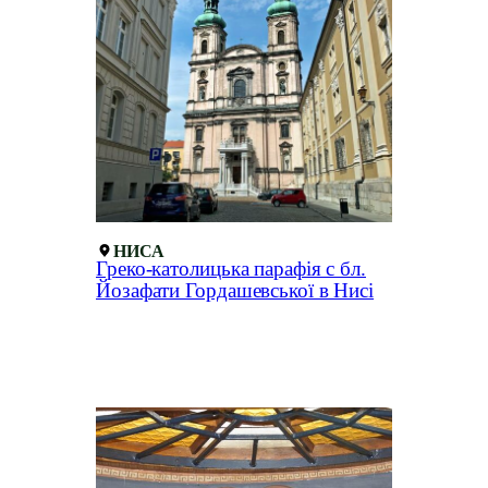
НИСА
Греко-католицька парафія с бл.
Йозафати Гордашевської в Нисі