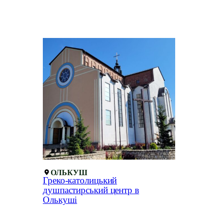
ОЛЬКУШ
Греко-католицький
душпастирський центр в
Олькуші