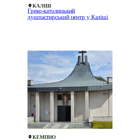
КАЛІШ
Греко-католицький
душпастирський центр у Каліші
КЕМПНО