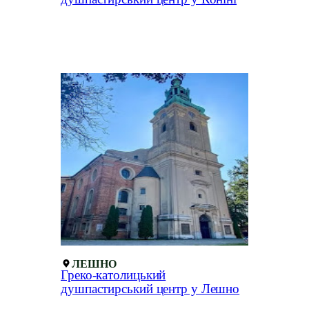
ЛЕШНО
Греко-католицький
душпастирський центр у Лешно