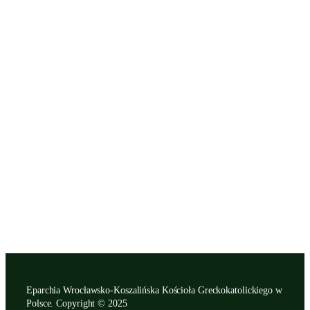
Eparchia Wrocławsko-Koszalińska Kościoła Greckokatolickiego w
Polsce. Copyright © 2025